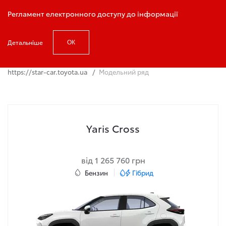
Запис на тест-драйв
Регламент електронного доступу до інформації
Детальніше
ОК
https://star-car.toyota.ua
Модельний ряд
Yaris Cross
від 1 265 760 грн
Бензин
Гібрид